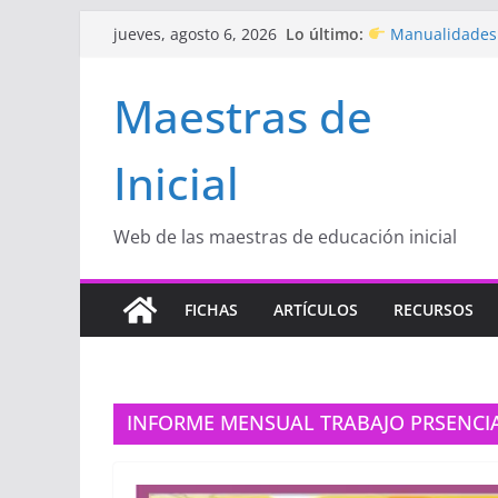
Saltar
Lo último:
Manualidades 
jueves, agosto 6, 2026
al
de amor)
“Aprendemos Ju
contenido
Maestras de
Educación Inicial
Proyecto
“Cele
Educación Inicial
Inicial
Proyecto de Apre
con amor
Hermosos dibu
Inicial
Web de las maestras de educación inicial
FICHAS
ARTÍCULOS
RECURSOS
INFORME MENSUAL TRABAJO PRSENCI