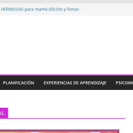
HERMOSAS para mamá (fáciles y llenas
gando: Talleres por la Semana de la
 2026”
bramos con Alegría la Semana de la
»
ndizaje
Un regalo para Mamá hecho
jos para MAMÁ: colorea con amor en
PLANIFICACIÓN
EXPERIENCIAS DE APRENDIZAJE
PSICOM
AL