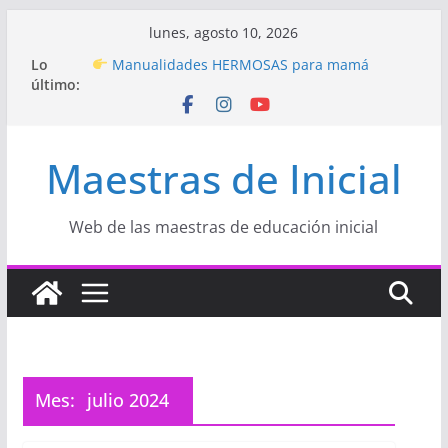
Saltar
lunes, agosto 10, 2026
Hermosos dibujos para MAMÁ: colorea con
al
Lo
amor en Inicial
contenido
último:
Manualidades HERMOSAS para mamá
(fáciles y llenas de amor)
“Aprendemos Jugando: Talleres por la
Semana de la Educación Inicial 2026”
Maestras de Inicial
Proyecto
“Celebramos con Alegría la Semana
de la Educación Inicial»
Proyecto de Aprendizaje
Un regalo para
Web de las maestras de educación inicial
Mamá hecho con amor
Mes:
julio 2024