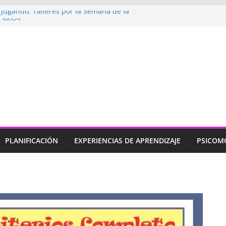
ugando: Talleres por la Semana de la
l 2026”
bramos con Alegría la Semana de la
l»
endizaje
Un regalo para Mamá hecho
ujos para MAMÁ: colorea con amor en
 HERMOSAS para mamá (fáciles y llenas
PLANIFICACIÓN
EXPERIENCIAS DE APRENDIZAJE
PSICOM