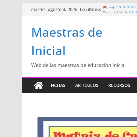
Saltar
Lo último:
“Aprendemos J
martes, agosto 4, 2026
al
Educación Inicia
Proyecto
“Cele
contenido
Maestras de
Educación Inicia
Proyecto de Apr
con amor
Inicial
Hermosos dib
Inicial
Manualidades
de amor)
Web de las maestras de educación inicial
FICHAS
ARTÍCULOS
RECURSOS