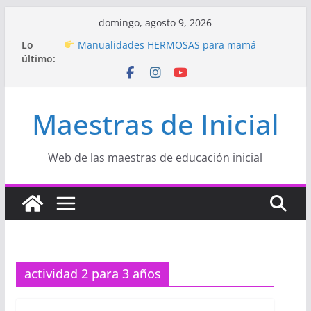
Saltar
domingo, agosto 9, 2026
Hermosos dibujos para MAMÁ: colorea con
al
Lo
amor en Inicial
contenido
último:
Manualidades HERMOSAS para mamá
(fáciles y llenas de amor)
“Aprendemos Jugando: Talleres por la
Semana de la Educación Inicial 2026”
Maestras de Inicial
Proyecto
“Celebramos con Alegría la Semana
de la Educación Inicial»
Proyecto de Aprendizaje
Un regalo para
Mamá hecho con amor
Web de las maestras de educación inicial
actividad 2 para 3 años