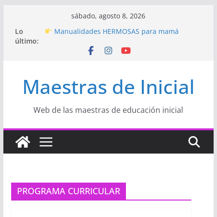
Saltar
sábado, agosto 8, 2026
al
Hermosos dibujos para MAMÁ: colorea con
Lo
contenido
amor en Inicial
último:
Manualidades HERMOSAS para mamá
(fáciles y llenas de amor)
“Aprendemos Jugando: Talleres por la
Semana de la Educación Inicial 2026”
Maestras de Inicial
Proyecto
“Celebramos con Alegría la Semana
de la Educación Inicial»
Proyecto de Aprendizaje
Un regalo para
Web de las maestras de educación inicial
Mamá hecho con amor
PROGRAMA CURRICULAR