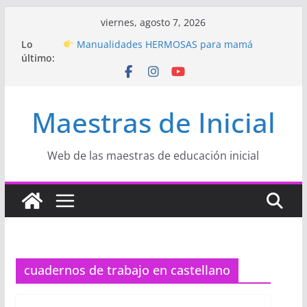
Saltar
viernes, agosto 7, 2026
al
Hermosos dibujos para MAMÁ: colorea con
Lo
contenido
amor en Inicial
último:
Manualidades HERMOSAS para mamá
(fáciles y llenas de amor)
“Aprendemos Jugando: Talleres por la
Semana de la Educación Inicial 2026”
Maestras de Inicial
Proyecto
“Celebramos con Alegría la Semana
de la Educación Inicial»
Proyecto de Aprendizaje
Un regalo para
Web de las maestras de educación inicial
Mamá hecho con amor
cuadernos de trabajo en castellano