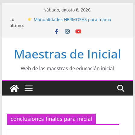
Saltar
sábado, agosto 8, 2026
al
Hermosos dibujos para MAMÁ: colorea con
Lo
contenido
amor en Inicial
último:
Manualidades HERMOSAS para mamá
(fáciles y llenas de amor)
“Aprendemos Jugando: Talleres por la
Semana de la Educación Inicial 2026”
Maestras de Inicial
Proyecto
“Celebramos con Alegría la Semana
de la Educación Inicial»
Proyecto de Aprendizaje
Un regalo para
Web de las maestras de educación inicial
Mamá hecho con amor
conclusiones finales para inicial