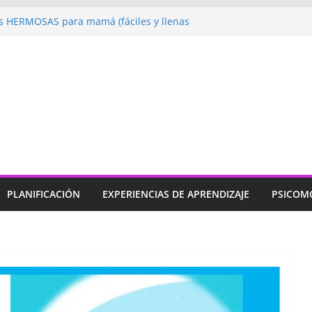
 HERMOSAS para mamá (fáciles y llenas
ugando: Talleres por la Semana de la
l 2026”
ebramos con Alegría la Semana de la
l»
endizaje
Un regalo para Mamá hecho
ujos para MAMÁ: colorea con amor en
PLANIFICACIÓN
EXPERIENCIAS DE APRENDIZAJE
PSICOM