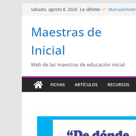
Saltar
Lo último:
Manualidades
sábado, agosto 8, 2026
al
de amor)
“Aprendemos J
contenido
Maestras de
Educación Inicia
Proyecto
“Cel
Educación Inicia
Inicial
Proyecto de Apr
con amor
Hermosos dib
Inicial
Web de las maestras de educación inicial
FICHAS
ARTÍCULOS
RECURSOS