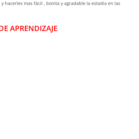
 hacerles mas fácil , bonita y agradable la estadía en las
DE APR
E
NDIZAJE