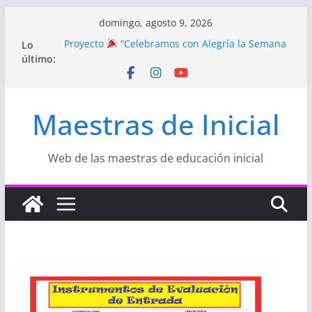
Saltar
domingo, agosto 9, 2026
al
Lo
Proyecto
“Celebramos con Alegría la Semana
contenido
último:
de la Educación Inicial»
Proyecto de Aprendizaje
Un regalo para
Mamá hecho con amor
Hermosos dibujos para MAMÁ: colorea con
Maestras de Inicial
amor en Inicial
Manualidades HERMOSAS para mamá
(fáciles y llenas de amor)
“Aprendemos Jugando: Talleres por la
Web de las maestras de educación inicial
Semana de la Educación Inicial 2026”