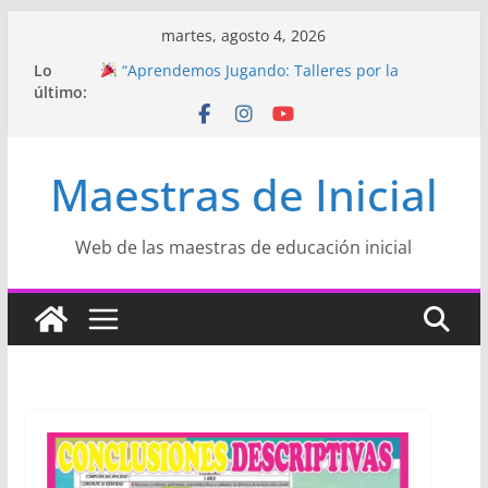
Saltar
martes, agosto 4, 2026
al
Lo
“Aprendemos Jugando: Talleres por la
contenido
último:
Semana de la Educación Inicial 2026”
Proyecto
“Celebramos con Alegría la Semana
de la Educación Inicial»
Proyecto de Aprendizaje
Un regalo para
Maestras de Inicial
Mamá hecho con amor
Hermosos dibujos para MAMÁ: colorea con
amor en Inicial
Manualidades HERMOSAS para mamá
Web de las maestras de educación inicial
(fáciles y llenas de amor)