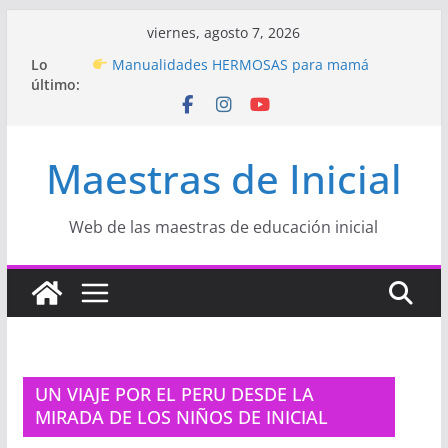
Saltar
viernes, agosto 7, 2026
al
Hermosos dibujos para MAMÁ: colorea con
Lo
contenido
amor en Inicial
último:
Manualidades HERMOSAS para mamá
(fáciles y llenas de amor)
“Aprendemos Jugando: Talleres por la
Maestras de Inicial
Semana de la Educación Inicial 2026”
Proyecto
“Celebramos con Alegría la Semana
de la Educación Inicial»
Proyecto de Aprendizaje
Un regalo para
Web de las maestras de educación inicial
Mamá hecho con amor
UN VIAJE POR EL PERU DESDE LA
MIRADA DE LOS NIÑOS DE INICIAL