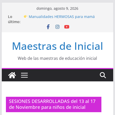
Saltar
domingo, agosto 9, 2026
al
Lo
Manualidades HERMOSAS para mamá
contenido
último:
(fáciles y llenas de amor)
“Aprendemos Jugando: Talleres por la
Semana de la Educación Inicial 2026”
Proyecto
“Celebramos con Alegría la Semana
Maestras de Inicial
de la Educación Inicial»
Proyecto de Aprendizaje
Un regalo para
Mamá hecho con amor
Hermosos dibujos para MAMÁ: colorea con
Web de las maestras de educación inicial
amor en Inicial
SESIONES DESARROLLADAS del 13 al 17
de Noviembre para niños de inicial