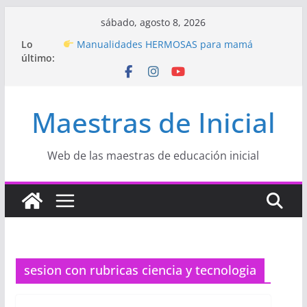
Saltar
sábado, agosto 8, 2026
Hermosos dibujos para MAMÁ: colorea con
al
Lo
amor en Inicial
contenido
último:
Manualidades HERMOSAS para mamá
(fáciles y llenas de amor)
“Aprendemos Jugando: Talleres por la
Semana de la Educación Inicial 2026”
Maestras de Inicial
Proyecto
“Celebramos con Alegría la Semana
de la Educación Inicial»
Proyecto de Aprendizaje
Un regalo para
Web de las maestras de educación inicial
Mamá hecho con amor
sesion con rubricas ciencia y tecnologia