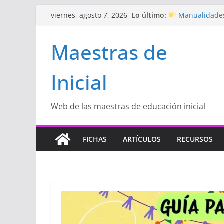
Saltar
Lo último:
Manualidades
viernes, agosto 7, 2026
al
de amor)
“Aprendemos J
contenido
Maestras de
Educación Inicia
Proyecto
“Cel
Educación Inicia
Inicial
Proyecto de Apr
con amor
Hermosos dib
Inicial
Web de las maestras de educación inicial
FICHAS
ARTÍCULOS
RECURSOS