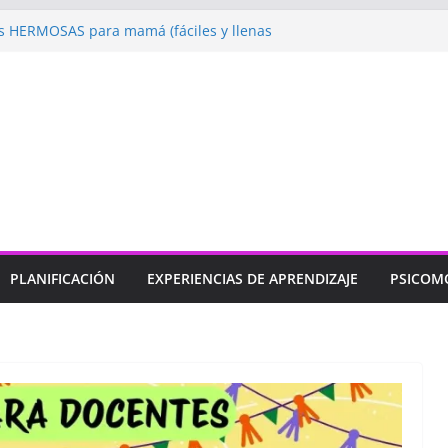
 HERMOSAS para mamá (fáciles y llenas
ugando: Talleres por la Semana de la
l 2026”
ebramos con Alegría la Semana de la
l»
endizaje
Un regalo para Mamá hecho
ujos para MAMÁ: colorea con amor en
PLANIFICACIÓN
EXPERIENCIAS DE APRENDIZAJE
PSICOM