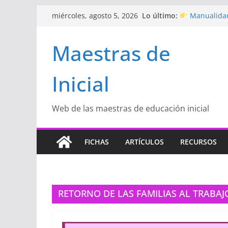
Saltar
Lo último:
Manualidad
miércoles, agosto 5, 2026
al
de amor)
“Aprendemo
contenido
Maestras de
Educación Inic
Proyecto
“C
Educación Inic
Inicial
Proyecto de A
con amor
Hermosos d
Inicial
Web de las maestras de educación inicial
FICHAS
ARTÍCULOS
RECURSOS
RETORNO DE LAS FAMILIAS AL TRABAJ