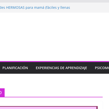
es HERMOSAS para mamá (fáciles y llenas
s Jugando: Talleres por la Semana de la
ial 2026”
elebramos con Alegría la Semana de la
ial»
prendizaje
Un regalo para Mamá hecho
ibujos para MAMÁ: colorea con amor en
PLANIFICACIÓN
EXPERIENCIAS DE APRENDIZAJE
PSICOM
O