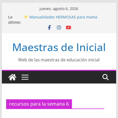
Saltar
jueves, agosto 6, 2026
al
Hermosos dibujos para MAMÁ: colorea con
Lo
contenido
amor en Inicial
último:
Manualidades HERMOSAS para mamá
(fáciles y llenas de amor)
“Aprendemos Jugando: Talleres por la
Semana de la Educación Inicial 2026”
Maestras de Inicial
Proyecto
“Celebramos con Alegría la Semana
de la Educación Inicial»
Proyecto de Aprendizaje
Un regalo para
Web de las maestras de educación inicial
Mamá hecho con amor
recursos para la semana 6