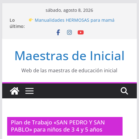
Saltar
sábado, agosto 8, 2026
al
Hermosos dibujos para MAMÁ: colorea con
Lo
amor en Inicial
contenido
último:
Manualidades HERMOSAS para mamá
(fáciles y llenas de amor)
“Aprendemos Jugando: Talleres por la
Semana de la Educación Inicial 2026”
Maestras de Inicial
Proyecto
“Celebramos con Alegría la Semana
de la Educación Inicial»
Proyecto de Aprendizaje
Un regalo para
Web de las maestras de educación inicial
Mamá hecho con amor
Plan de Trabajo «SAN PEDRO Y SAN
PABLO» para niños de 3 4 y 5 años