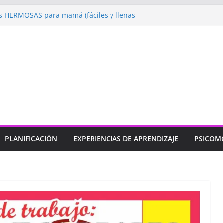
 HERMOSAS para mamá (fáciles y llenas
ugando: Talleres por la Semana de la
l 2026”
ebramos con Alegría la Semana de la
l»
endizaje
Un regalo para Mamá hecho
ujos para MAMÁ: colorea con amor en
PLANIFICACIÓN
EXPERIENCIAS DE APRENDIZAJE
PSICOM