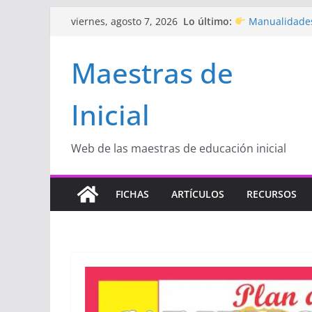
Saltar
Lo último:
Manualidades
viernes, agosto 7, 2026
al
de amor)
“Aprendemos J
contenido
Maestras de
Educación Inicia
Proyecto
“Cel
Educación Inicia
Inicial
Proyecto de Apr
con amor
Hermosos dib
Inicial
Web de las maestras de educación inicial
FICHAS
ARTÍCULOS
RECURSOS