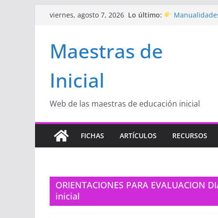
Saltar
Lo último:
Manualidades
viernes, agosto 7, 2026
al
de amor)
“Aprendemos J
contenido
Maestras de
Educación Inicia
Proyecto
“Cel
Educación Inicia
Inicial
Proyecto de Apr
con amor
Hermosos dib
Inicial
Web de las maestras de educación inicial
FICHAS
ARTÍCULOS
RECURSOS
ORIENTACIONES PARA EVALUACION DI
inicial