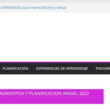
 HERMOSAS para mamá (fáciles y llenas
ugando: Talleres por la Semana de la
l 2026”
ebramos con Alegría la Semana de la
l»
endizaje
Un regalo para Mamá hecho
ujos para MAMÁ: colorea con amor en
PLANIFICACIÓN
EXPERIENCIAS DE APRENDIZAJE
PSICOM
AGNOSTICA Y PLANIFICACION ANUAL 2023