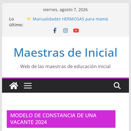
Saltar
viernes, agosto 7, 2026
al
Hermosos dibujos para MAMÁ: colorea con
Lo
amor en Inicial
contenido
último:
Manualidades HERMOSAS para mamá
(fáciles y llenas de amor)
“Aprendemos Jugando: Talleres por la
Semana de la Educación Inicial 2026”
Maestras de Inicial
Proyecto
“Celebramos con Alegría la Semana
de la Educación Inicial»
Proyecto de Aprendizaje
Un regalo para
Web de las maestras de educación inicial
Mamá hecho con amor
MODELO DE CONSTANCIA DE UNA
VACANTE 2024