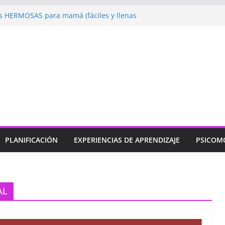
 HERMOSAS para mamá (fáciles y llenas
ugando: Talleres por la Semana de la
l 2026”
ebramos con Alegría la Semana de la
l»
endizaje
Un regalo para Mamá hecho
ujos para MAMÁ: colorea con amor en
PLANIFICACIÓN
EXPERIENCIAS DE APRENDIZAJE
PSICOM
AL