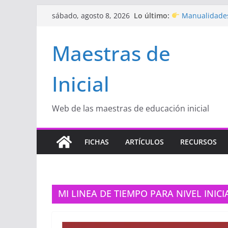
Saltar
Lo último:
Manualidades
sábado, agosto 8, 2026
al
de amor)
“Aprendemos J
contenido
Maestras de
Educación Inicia
Proyecto
“Cel
Educación Inicia
Inicial
Proyecto de Apr
con amor
Hermosos dib
Inicial
Web de las maestras de educación inicial
FICHAS
ARTÍCULOS
RECURSOS
MI LINEA DE TIEMPO PARA NIVEL INICI