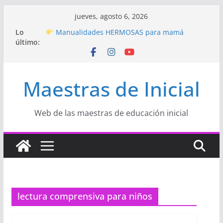
Saltar
jueves, agosto 6, 2026
al
Hermosos dibujos para MAMÁ: colorea con
Lo
amor en Inicial
contenido
último:
Manualidades HERMOSAS para mamá
(fáciles y llenas de amor)
“Aprendemos Jugando: Talleres por la
Semana de la Educación Inicial 2026”
Maestras de Inicial
Proyecto
“Celebramos con Alegría la Semana
de la Educación Inicial»
Proyecto de Aprendizaje
Un regalo para
Web de las maestras de educación inicial
Mamá hecho con amor
lectura comprensiva para niños