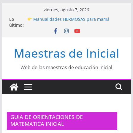
Saltar
viernes, agosto 7, 2026
al
Hermosos dibujos para MAMÁ: colorea con
Lo
amor en Inicial
contenido
último:
Manualidades HERMOSAS para mamá
(fáciles y llenas de amor)
“Aprendemos Jugando: Talleres por la
Semana de la Educación Inicial 2026”
Maestras de Inicial
Proyecto
“Celebramos con Alegría la Semana
de la Educación Inicial»
Proyecto de Aprendizaje
Un regalo para
Web de las maestras de educación inicial
Mamá hecho con amor
GUIA DE ORIENTACIONES DE
MATEMATICA INICIAL