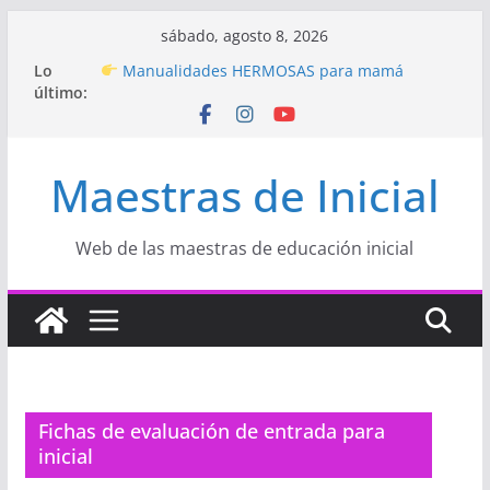
Saltar
sábado, agosto 8, 2026
al
Hermosos dibujos para MAMÁ: colorea con
Lo
contenido
amor en Inicial
último:
Manualidades HERMOSAS para mamá
(fáciles y llenas de amor)
“Aprendemos Jugando: Talleres por la
Semana de la Educación Inicial 2026”
Maestras de Inicial
Proyecto
“Celebramos con Alegría la Semana
de la Educación Inicial»
Proyecto de Aprendizaje
Un regalo para
Web de las maestras de educación inicial
Mamá hecho con amor
Fichas de evaluación de entrada para
inicial