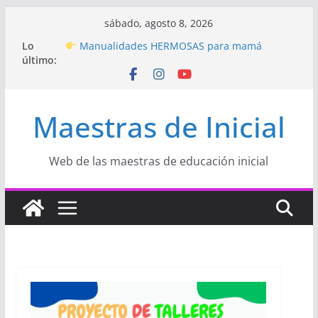
Saltar
sábado, agosto 8, 2026
al
Hermosos dibujos para MAMÁ: colorea con
Lo
contenido
amor en Inicial
último:
Manualidades HERMOSAS para mamá
(fáciles y llenas de amor)
“Aprendemos Jugando: Talleres por la
Maestras de Inicial
Semana de la Educación Inicial 2026”
Proyecto
“Celebramos con Alegría la Semana
de la Educación Inicial»
Proyecto de Aprendizaje
Un regalo para
Web de las maestras de educación inicial
Mamá hecho con amor