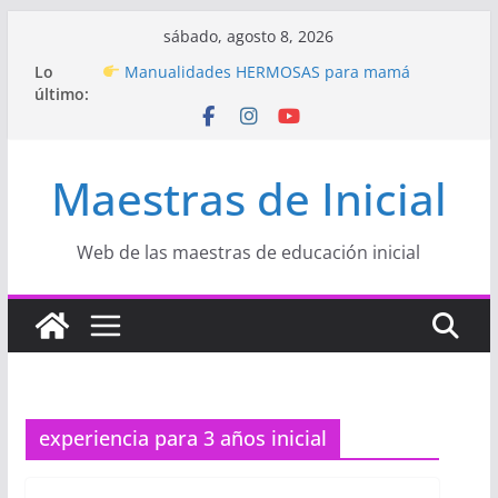
Saltar
sábado, agosto 8, 2026
Hermosos dibujos para MAMÁ: colorea con
al
Lo
amor en Inicial
contenido
último:
Manualidades HERMOSAS para mamá
(fáciles y llenas de amor)
“Aprendemos Jugando: Talleres por la
Semana de la Educación Inicial 2026”
Maestras de Inicial
Proyecto
“Celebramos con Alegría la Semana
de la Educación Inicial»
Proyecto de Aprendizaje
Un regalo para
Mamá hecho con amor
Web de las maestras de educación inicial
experiencia para 3 años inicial