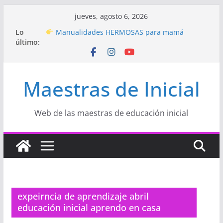
Saltar
jueves, agosto 6, 2026
al
Hermosos dibujos para MAMÁ: colorea con
Lo
contenido
amor en Inicial
último:
Manualidades HERMOSAS para mamá
(fáciles y llenas de amor)
“Aprendemos Jugando: Talleres por la
Maestras de Inicial
Semana de la Educación Inicial 2026”
Proyecto
“Celebramos con Alegría la Semana
de la Educación Inicial»
Proyecto de Aprendizaje
Un regalo para
Web de las maestras de educación inicial
Mamá hecho con amor
expeirncia de aprendizaje abril
educación inicial aprendo en casa