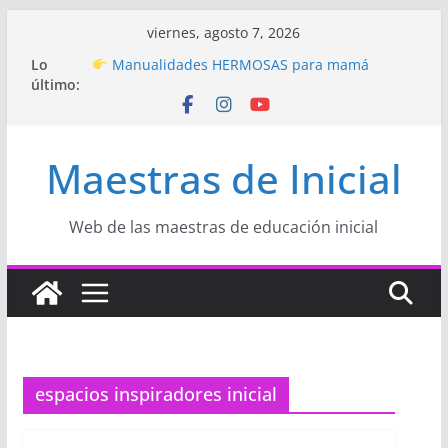
Saltar
viernes, agosto 7, 2026
al
Hermosos dibujos para MAMÁ: colorea con
Lo
contenido
amor en Inicial
último:
Manualidades HERMOSAS para mamá
(fáciles y llenas de amor)
“Aprendemos Jugando: Talleres por la
Semana de la Educación Inicial 2026”
Maestras de Inicial
Proyecto
“Celebramos con Alegría la Semana
de la Educación Inicial»
Proyecto de Aprendizaje
Un regalo para
Web de las maestras de educación inicial
Mamá hecho con amor
espacios inspiradores inicial