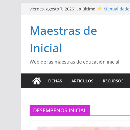
Saltar
Lo último:
Manualidades
viernes, agosto 7, 2026
al
de amor)
“Aprendemos J
contenido
Maestras de
Educación Inicia
Proyecto
“Cel
Educación Inicia
Inicial
Proyecto de Apr
con amor
Hermosos dib
Inicial
Web de las maestras de educación inicial
FICHAS
ARTÍCULOS
RECURSOS
DESEMPEÑOS INICIAL