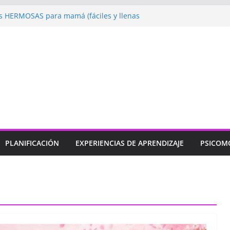
 HERMOSAS para mamá (fáciles y llenas
ugando: Talleres por la Semana de la
l 2026”
ebramos con Alegría la Semana de la
l»
endizaje
Un regalo para Mamá hecho
ujos para MAMÁ: colorea con amor en
PLANIFICACIÓN
EXPERIENCIAS DE APRENDIZAJE
PSICOM