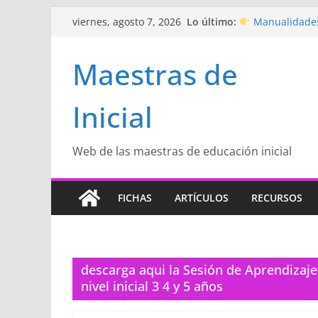
Saltar
Lo último:
Manualidades
viernes, agosto 7, 2026
al
de amor)
“Aprendemos J
contenido
Maestras de
Educación Inicia
Proyecto
“Cel
Educación Inicia
Inicial
Proyecto de Apr
con amor
Hermosos dib
Inicial
Web de las maestras de educación inicial
FICHAS
ARTÍCULOS
RECURSOS
descarga aqui la Sesión de Aprendizaj
nivel inicial 3 4 y 5 años