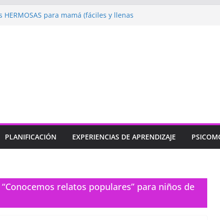
 HERMOSAS para mamá (fáciles y llenas
ugando: Talleres por la Semana de la
l 2026”
ebramos con Alegría la Semana de la
l»
endizaje
Un regalo para Mamá hecho
ujos para MAMÁ: colorea con amor en
PLANIFICACIÓN
EXPERIENCIAS DE APRENDIZAJE
PSICOM
e “Conocemos relatos populares” para niños de