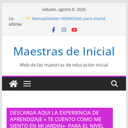
Saltar
sábado, agosto 8, 2026
al
Hermosos dibujos para MAMÁ: colorea con
Lo
amor en Inicial
contenido
último:
Manualidades HERMOSAS para mamá
(fáciles y llenas de amor)
“Aprendemos Jugando: Talleres por la
Semana de la Educación Inicial 2026”
Maestras de Inicial
Proyecto
“Celebramos con Alegría la Semana
de la Educación Inicial»
Proyecto de Aprendizaje
Un regalo para
Web de las maestras de educación inicial
Mamá hecho con amor
DESCARGA AQUI LA EXPERIENCIA DE
APRENDIZAJE » TE CUENTO COMO ME
SIENTO EN MI JARDIN»- PARA EL NIVEL