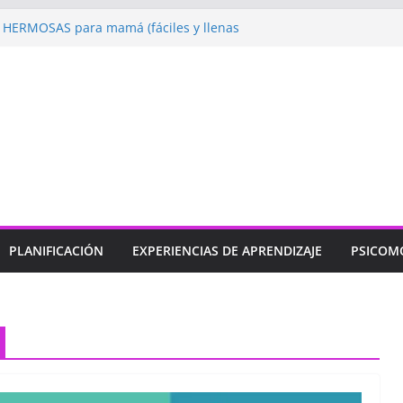
HERMOSAS para mamá (fáciles y llenas
gando: Talleres por la Semana de la
 2026”
bramos con Alegría la Semana de la
»
ndizaje
Un regalo para Mamá hecho
jos para MAMÁ: colorea con amor en
PLANIFICACIÓN
EXPERIENCIAS DE APRENDIZAJE
PSICOM