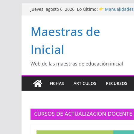
Saltar
Lo último:
Manualidades 
jueves, agosto 6, 2026
al
de amor)
“Aprendemos Ju
contenido
Maestras de
Educación Inicial
Proyecto
“Cele
Educación Inicial
Inicial
Proyecto de Apre
con amor
Hermosos dibu
Inicial
Web de las maestras de educación inicial
FICHAS
ARTÍCULOS
RECURSOS
CURSOS DE ACTUALIZACION DOCENTE