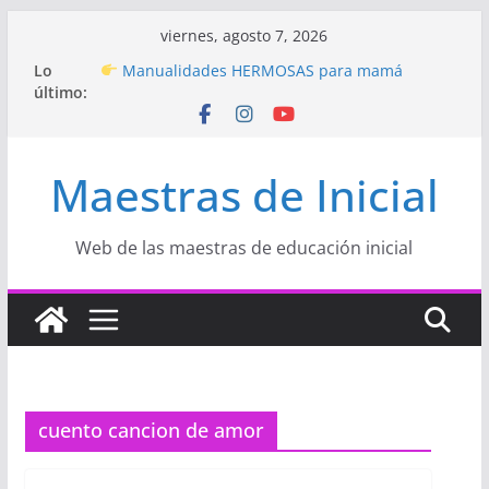
Saltar
viernes, agosto 7, 2026
al
Lo
Manualidades HERMOSAS para mamá
contenido
último:
(fáciles y llenas de amor)
“Aprendemos Jugando: Talleres por la
Semana de la Educación Inicial 2026”
Proyecto
“Celebramos con Alegría la Semana
Maestras de Inicial
de la Educación Inicial»
Proyecto de Aprendizaje
Un regalo para
Mamá hecho con amor
Hermosos dibujos para MAMÁ: colorea con
Web de las maestras de educación inicial
amor en Inicial
cuento cancion de amor