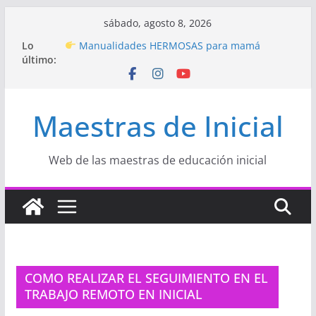
Saltar
sábado, agosto 8, 2026
al
Hermosos dibujos para MAMÁ: colorea con
Lo
amor en Inicial
contenido
último:
Manualidades HERMOSAS para mamá
(fáciles y llenas de amor)
“Aprendemos Jugando: Talleres por la
Semana de la Educación Inicial 2026”
Maestras de Inicial
Proyecto
“Celebramos con Alegría la Semana
de la Educación Inicial»
Proyecto de Aprendizaje
Un regalo para
Web de las maestras de educación inicial
Mamá hecho con amor
COMO REALIZAR EL SEGUIMIENTO EN EL
TRABAJO REMOTO EN INICIAL