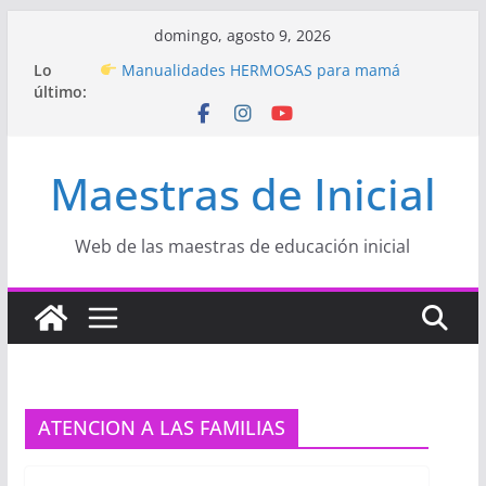
Saltar
domingo, agosto 9, 2026
Hermosos dibujos para MAMÁ: colorea con
al
Lo
amor en Inicial
contenido
último:
Manualidades HERMOSAS para mamá
(fáciles y llenas de amor)
“Aprendemos Jugando: Talleres por la
Semana de la Educación Inicial 2026”
Maestras de Inicial
Proyecto
“Celebramos con Alegría la Semana
de la Educación Inicial»
Proyecto de Aprendizaje
Un regalo para
Mamá hecho con amor
Web de las maestras de educación inicial
ATENCION A LAS FAMILIAS