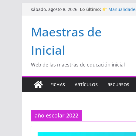
Saltar
Lo último:
Manualidades
sábado, agosto 8, 2026
al
de amor)
“Aprendemos J
contenido
Maestras de
Educación Inicia
Proyecto
“Cel
Educación Inicia
Inicial
Proyecto de Apr
con amor
Hermosos dib
Inicial
Web de las maestras de educación inicial
FICHAS
ARTÍCULOS
RECURSOS
año escolar 2022