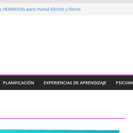
 HERMOSAS para mamá (fáciles y llenas
ugando: Talleres por la Semana de la
l 2026”
ebramos con Alegría la Semana de la
l»
endizaje
Un regalo para Mamá hecho
ujos para MAMÁ: colorea con amor en
PLANIFICACIÓN
EXPERIENCIAS DE APRENDIZAJE
PSICOM