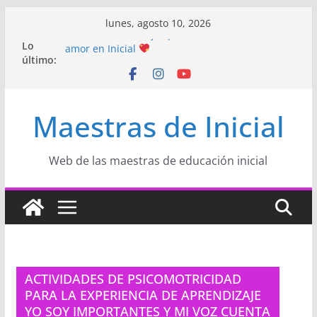
Saltar
lunes, agosto 10, 2026
al
Lo
Hermosos dibujos para MAMÁ: colorea con
contenido
último:
amor en Inicial
Manualidades HERMOSAS para mamá
(fáciles y llenas de amor)
“Aprendemos Jugando: Talleres por la
Maestras de Inicial
Semana de la Educación Inicial 2026”
Proyecto
“Celebramos con Alegría la Semana
de la Educación Inicial»
Proyecto de Aprendizaje
Un regalo para
Web de las maestras de educación inicial
Mamá hecho con amor
ACTIVIDADES DE PSICOMOTRICIDAD
PARA LA EXPERIENCIA DE APRENDIZAJE
YO SOY IMPORTANTES Y MI VOZ CUENTA