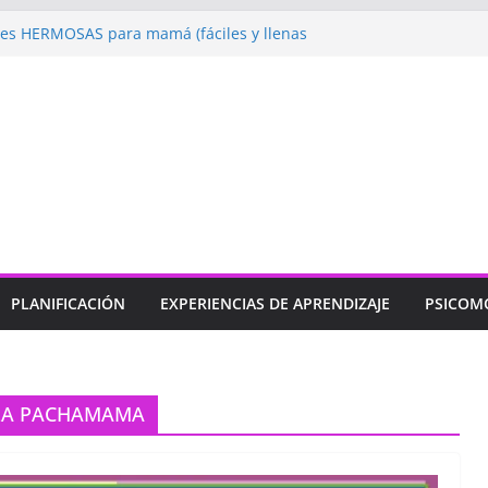
s HERMOSAS para mamá (fáciles y llenas
 Jugando: Talleres por la Semana de la
al 2026”
lebramos con Alegría la Semana de la
al»
prendizaje
Un regalo para Mamá hecho
bujos para MAMÁ: colorea con amor en
PLANIFICACIÓN
EXPERIENCIAS DE APRENDIZAJE
PSICOM
 LA PACHAMAMA