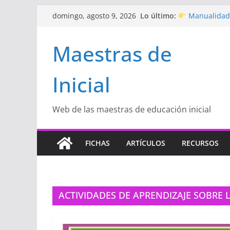
Saltar
Lo último:
Manualidade
domingo, agosto 9, 2026
al
de amor)
“Aprendemos
contenido
Maestras de
Educación Inici
Proyecto
“Ce
Educación Inici
Inicial
Proyecto de A
con amor
Hermosos di
Inicial
Web de las maestras de educación inicial
FICHAS
ARTÍCULOS
RECURSOS
ACTIVIDADES DE APRENDIZAJE SOBRE