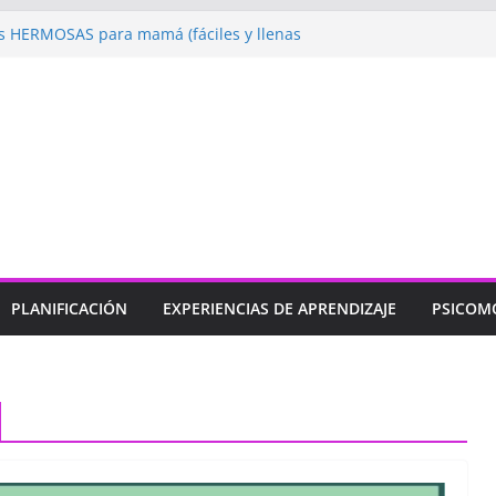
 HERMOSAS para mamá (fáciles y llenas
ugando: Talleres por la Semana de la
l 2026”
ebramos con Alegría la Semana de la
l»
endizaje
Un regalo para Mamá hecho
ujos para MAMÁ: colorea con amor en
PLANIFICACIÓN
EXPERIENCIAS DE APRENDIZAJE
PSICOM