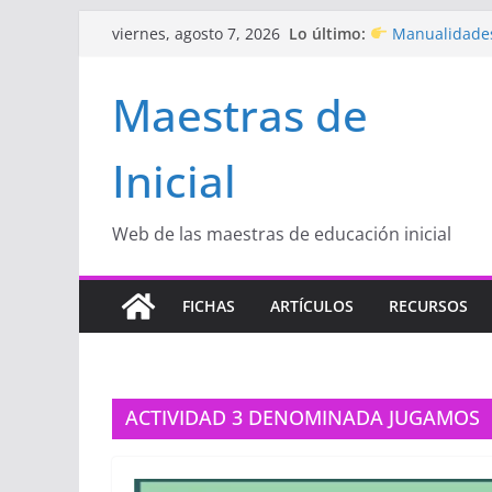
Saltar
Lo último:
Manualidades
viernes, agosto 7, 2026
al
de amor)
“Aprendemos J
contenido
Maestras de
Educación Inicia
Proyecto
“Cel
Educación Inicia
Inicial
Proyecto de Apr
con amor
Hermosos dib
Inicial
Web de las maestras de educación inicial
FICHAS
ARTÍCULOS
RECURSOS
ACTIVIDAD 3 DENOMINADA JUGAMOS