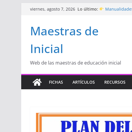
Saltar
Lo último:
Manualidades
viernes, agosto 7, 2026
al
de amor)
“Aprendemos J
contenido
Maestras de
Educación Inicia
Proyecto
“Cel
Educación Inicia
Inicial
Proyecto de Apr
con amor
Hermosos dib
Inicial
Web de las maestras de educación inicial
FICHAS
ARTÍCULOS
RECURSOS