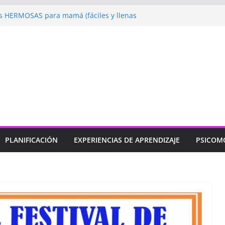
 HERMOSAS para mamá (fáciles y llenas
ugando: Talleres por la Semana de la
l 2026”
ebramos con Alegría la Semana de la
l»
endizaje
Un regalo para Mamá hecho
ujos para MAMÁ: colorea con amor en
PLANIFICACIÓN
EXPERIENCIAS DE APRENDIZAJE
PSICOM