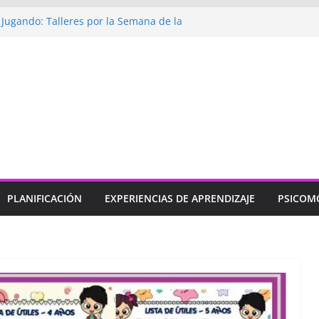
ugando: Talleres por la Semana de la
l 2026”
bramos con Alegría la Semana de la
l»
endizaje
Un regalo para Mamá hecho
ujos para MAMÁ: colorea con amor en
 HERMOSAS para mamá (fáciles y llenas
PLANIFICACIÓN
EXPERIENCIAS DE APRENDIZAJE
PSICOM