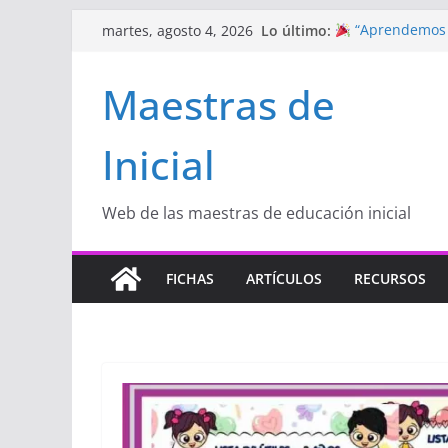
Saltar
Lo último:
“Aprendemos J
martes, agosto 4, 2026
al
Educación Inicia
Proyecto
“Cele
contenido
Maestras de
Educación Inicia
Proyecto de Apr
con amor
Inicial
Hermosos dib
Inicial
Manualidades
de amor)
Web de las maestras de educación inicial
FICHAS
ARTÍCULOS
RECURSOS