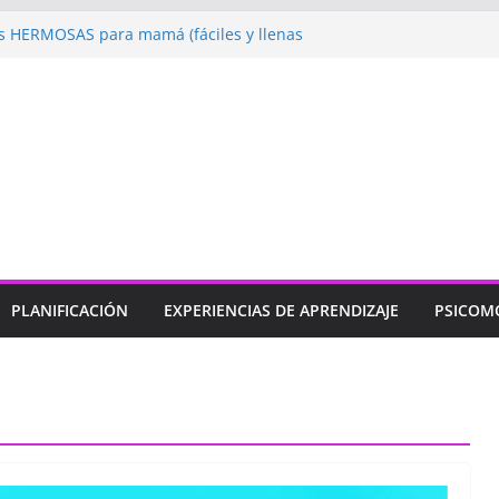
 HERMOSAS para mamá (fáciles y llenas
ugando: Talleres por la Semana de la
l 2026”
ebramos con Alegría la Semana de la
l»
endizaje
Un regalo para Mamá hecho
ujos para MAMÁ: colorea con amor en
PLANIFICACIÓN
EXPERIENCIAS DE APRENDIZAJE
PSICOM