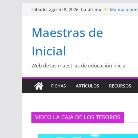
Saltar
Lo último:
Manualidades
sábado, agosto 8, 2026
al
de amor)
“Aprendemos J
contenido
Maestras de
Educación Inicia
Proyecto
“Cel
Educación Inicia
Inicial
Proyecto de Apr
con amor
Hermosos dib
Inicial
Web de las maestras de educación inicial
FICHAS
ARTÍCULOS
RECURSOS
VIDEO LA CAJA DE LOS TESOROS