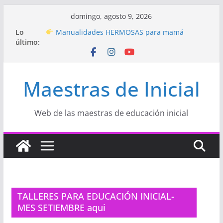
Saltar
domingo, agosto 9, 2026
al
Hermosos dibujos para MAMÁ: colorea con
Lo
amor en Inicial
contenido
último:
Manualidades HERMOSAS para mamá
(fáciles y llenas de amor)
“Aprendemos Jugando: Talleres por la
Semana de la Educación Inicial 2026”
Maestras de Inicial
Proyecto
“Celebramos con Alegría la Semana
de la Educación Inicial»
Proyecto de Aprendizaje
Un regalo para
Web de las maestras de educación inicial
Mamá hecho con amor
TALLERES PARA EDUCACIÓN INICIAL-
MES SETIEMBRE aqui