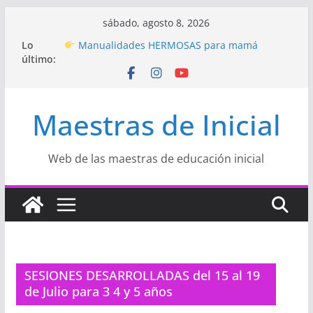
Saltar
sábado, agosto 8, 2026
al
Hermosos dibujos para MAMÁ: colorea con
Lo
amor en Inicial
contenido
último:
Manualidades HERMOSAS para mamá
(fáciles y llenas de amor)
“Aprendemos Jugando: Talleres por la
Semana de la Educación Inicial 2026”
Maestras de Inicial
Proyecto
“Celebramos con Alegría la Semana
de la Educación Inicial»
Proyecto de Aprendizaje
Un regalo para
Web de las maestras de educación inicial
Mamá hecho con amor
SESIONES DESARROLLADAS del 15 al 19
de Julio para 3 4 y 5 años