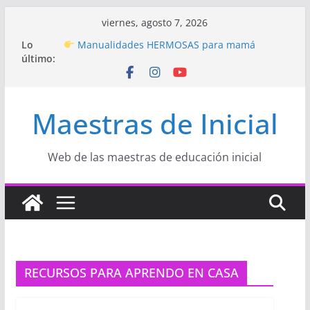
Saltar
viernes, agosto 7, 2026
al
Lo
Manualidades HERMOSAS para mamá
contenido
último:
(fáciles y llenas de amor)
“Aprendemos Jugando: Talleres por la
Semana de la Educación Inicial 2026”
Proyecto
“Celebramos con Alegría la Semana
Maestras de Inicial
de la Educación Inicial»
Proyecto de Aprendizaje
Un regalo para
Mamá hecho con amor
Hermosos dibujos para MAMÁ: colorea con
Web de las maestras de educación inicial
amor en Inicial
RECURSOS PARA APRENDO EN CASA