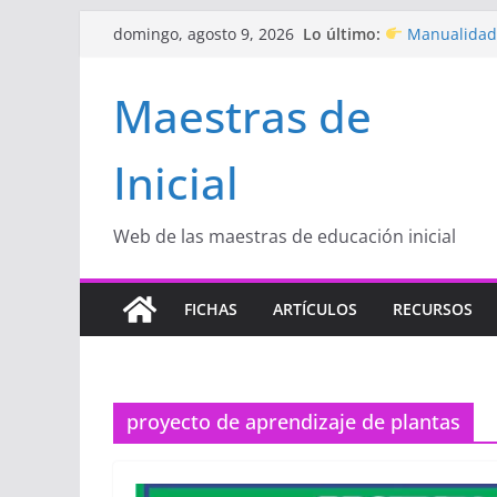
Saltar
Lo último:
Manualidade
domingo, agosto 9, 2026
al
de amor)
“Aprendemos
contenido
Maestras de
Educación Inici
Proyecto
“Ce
Educación Inici
Inicial
Proyecto de A
con amor
Hermosos di
Inicial
Web de las maestras de educación inicial
FICHAS
ARTÍCULOS
RECURSOS
proyecto de aprendizaje de plantas