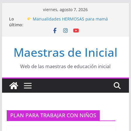
Saltar
viernes, agosto 7, 2026
al
Hermosos dibujos para MAMÁ: colorea con
Lo
contenido
amor en Inicial
último:
Manualidades HERMOSAS para mamá
(fáciles y llenas de amor)
“Aprendemos Jugando: Talleres por la
Semana de la Educación Inicial 2026”
Maestras de Inicial
Proyecto
“Celebramos con Alegría la Semana
de la Educación Inicial»
Proyecto de Aprendizaje
Un regalo para
Web de las maestras de educación inicial
Mamá hecho con amor
PLAN PARA TRABAJAR CON NIÑOS