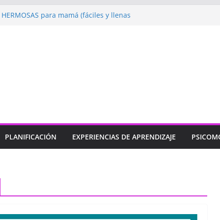
HERMOSAS para mamá (fáciles y llenas
gando: Talleres por la Semana de la
 2026”
bramos con Alegría la Semana de la
»
ndizaje
Un regalo para Mamá hecho
jos para MAMÁ: colorea con amor en
PLANIFICACIÓN
EXPERIENCIAS DE APRENDIZAJE
PSICOM