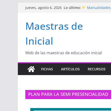
Saltar
Lo último:
Manualidades 
jueves, agosto 6, 2026
al
de amor)
“Aprendemos Ju
contenido
Maestras de
Educación Inicial
Proyecto
“Cele
Educación Inicial
Inicial
Proyecto de Apre
con amor
Hermosos dibu
Inicial
Web de las maestras de educación inicial
FICHAS
ARTÍCULOS
RECURSOS
PLAN PARA LA SEMI PRESENCIALIDAD