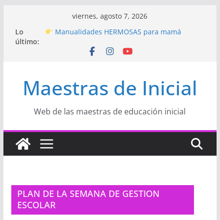
Saltar
viernes, agosto 7, 2026
al
Hermosos dibujos para MAMÁ: colorea con
Lo
contenido
amor en Inicial
último:
Manualidades HERMOSAS para mamá
(fáciles y llenas de amor)
“Aprendemos Jugando: Talleres por la
Semana de la Educación Inicial 2026”
Maestras de Inicial
Proyecto
“Celebramos con Alegría la Semana
de la Educación Inicial»
Proyecto de Aprendizaje
Un regalo para
Web de las maestras de educación inicial
Mamá hecho con amor
PLAN DE LA SEMANA DE GESTION
ESCOLAR