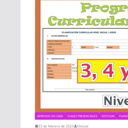
APRENDO EN CASA
CLASES PRESENCIALES
NOTICIAS
PLANE
23 de febrero de 2023
EInicial