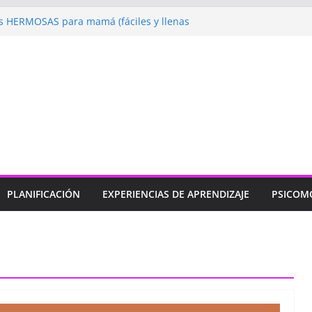
 HERMOSAS para mamá (fáciles y llenas
ugando: Talleres por la Semana de la
l 2026”
ebramos con Alegría la Semana de la
l»
endizaje
Un regalo para Mamá hecho
ujos para MAMÁ: colorea con amor en
PLANIFICACIÓN
EXPERIENCIAS DE APRENDIZAJE
PSICOM