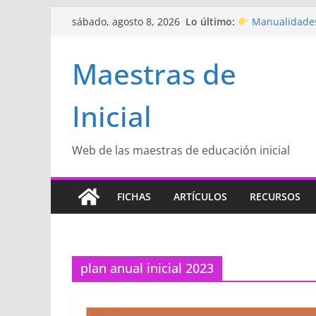
Saltar
Lo último:
Manualidades
sábado, agosto 8, 2026
al
de amor)
“Aprendemos J
contenido
Maestras de
Educación Inicia
Proyecto
“Cel
Educación Inicia
Inicial
Proyecto de Apr
con amor
Hermosos dib
Inicial
Web de las maestras de educación inicial
FICHAS
ARTÍCULOS
RECURSOS
plan anual inicial 2023